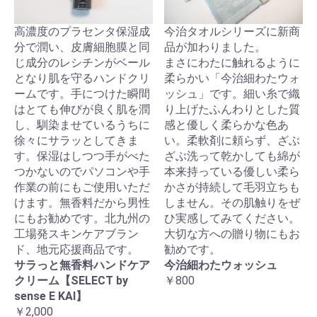
高濃度のプラセンタ保湿成
今治タオルシリーズに新商
分で潤い、皮膚細胞膜と同
品が加わりました。
じ成分のレシチンがベール
まさにわたに触れるように
となり肌を守るハンドクリ
柔らかい「今治細わたウォ
ームです。手につけた瞬間
ッシュ」です。細い糸で織
はとても伸びが良く肌を潤
り上げたふんわりとした質
し、馴染ませているうちに
感と優しく柔らかな色あ
徐々にサラッとしてきま
い。柔軟剤に頼らず、ざぶ
す。保湿はしつつ手がべた
ざぶ洗って乾かしても綿が
つかないのでパソコンや手
本来持っている優しい柔ら
作業の前にもご使用いただ
かさが持続して毛羽立ちも
けます。無香料だから男性
しません。その肌触りをぜ
にもお勧めです。北九州の
ひ実感してみてください。
工場発スキンケアブラン
大切な方への贈り物にもお
ド、地元応援商品です。
勧めです。
サラっと無香料ハンドケア
今治細わたウォッシュ
クリーム【SELECT by
￥800
sense E KAI】
￥2,000