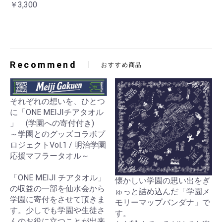
￥3,300
Recommend
おすすめ商品
それぞれの想いを、ひとつ
に「ONE MEIJIチアタオル
」 (学園への寄付付き)
～学園とのグッズコラボプ
ロジェクトVol.1 / 明治学園
応援マフラータオル～
「ONE MEIJI チアタオル」
懐かしい学園の思い出をぎ
の収益の一部を仙水会から
ゅっと詰め込んだ「学園メ
学園に寄付をさせて頂きま
モリーマップバンダナ」で
す。少しでも学園や生徒さ
す。
んのお役に立つことが出来