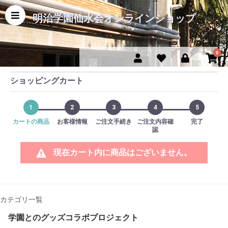
明治学園仙水会オンラインショップ
0
ショッピングカート
1
2
3
4
5
カートの商品
お客様情報
ご注文手続き
ご注文内容確
完了
認
現在カート内に商品はございません。
カテゴリ一覧
学園とのグッズコラボプロジェクト