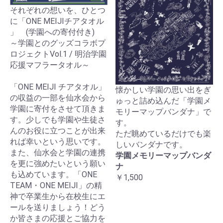
それぞれの想いを、ひとつ
に「ONE MEIJIチアタオル
」 (学園への寄付付き)
～学園とのグッズコラボプ
ロジェクトVol.1 / 明治学園
応援マフラータオル～
「ONE MEIJI チアタオル」
懐かしい学園の思い出をぎ
の収益の一部を仙水会から
ゅっと詰め込んだ「学園メ
学園に寄付をさせて頂きま
モリーマップバンダナ」で
す。少しでも学園や生徒さ
す。
んのお役に立つことが出来
ただ眺めているだけでも楽
れば幸いという思いです。
しいバンダナです。
また、仙水会と学園の連携
学園メモリーマップバンダ
を更に強めたいという願い
ナ
も込めています。「ONE
￥1,500
TEAM・ONE MEIJI」の精
神で卒業生から在校生にエ
ールを送りましょう！どう
か皆さまの応援とご協力を