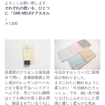
よろしくお願い致します。
それぞれの想いを、ひとつ
に 「ONE MEIJIチアタオル
」
￥1,500
高濃度のプラセンタ保湿成
今治タオルシリーズに新商
分で潤い、皮膚細胞膜と同
品が加わりました。
じ成分のレシチンがベール
まさにわたに触れるように
となり肌を守るハンドクリ
柔らかい「今治細わたウォ
ームです。手につけた瞬間
ッシュ」です。細い糸で織
はとても伸びが良く肌を潤
り上げたふんわりとした質
し、馴染ませているうちに
感と優しく柔らかな色あ