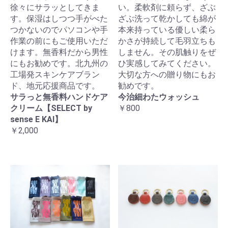
徐々にサラッとしてきま
い。柔軟剤に頼らず、ざぶ
す。保湿はしつつ手がべた
ざぶ洗って乾かしても綿が
つかないのでパソコンや手
本来持っている優しい柔ら
作業の前にもご使用いただ
かさが持続して毛羽立ちも
けます。無香料だから男性
しません。その肌触りをぜ
にもお勧めです。北九州の
ひ実感してみてください。
工場発スキンケアブラン
大切な方への贈り物にもお
ド、地元応援商品です。
勧めです。
サラっと無香料ハンドケア
今治細わたウォッシュ
クリーム【SELECT by
￥800
sense E KAI】
￥2,000