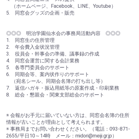
（ホームページ、Facebook、LINE、Youtube）
5. 同窓会グッズの企画・販売
◎◎◎ 明治学園仙水会の事務局活動内容 ◎◎◎
1. 同窓生の住所管理
2. 年会費入金状況管理
3. 役員会・幹事会の準備、議事録の作成
4. 同窓会運営に関する会計業務
5. 各専門委員会のサポート
6. 同期会等、案内状作りのサポート
（宛名シール、同期会名簿の打ち出し等）
7. 返信ハガキ・振込用紙等の原案作成・印刷業務
8. 総会・懇親会・関東支部総会のサポート
※ 会報がお手元に届いていない方は、同窓会名簿の住所
情報が古いことが理由として考えられます。
※ 事務局までお問い合わせください。（電話：093-871-
2655/平日10～14時 メール：midori@meiji.gr.jp）