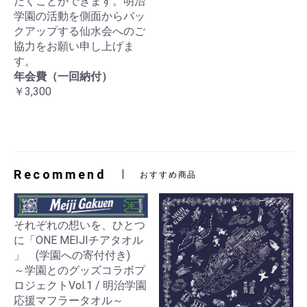
だくことができます。明治
学園の活動を側面からバッ
クアップする仙水会へのご
協力をお願い申し上げま
す。
年会費（一回納付）
￥3,300
Recommend
おすすめ商品
それぞれの想いを、ひとつ
に「ONE MEIJIチアタオル
」 (学園への寄付付き)
～学園とのグッズコラボプ
ロジェクトVol.1 / 明治学園
応援マフラータオル～