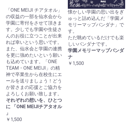
「ONE MEIJI チアタオル」
懐かしい学園の思い出をぎ
の収益の一部を仙水会から
ゅっと詰め込んだ「学園メ
学園に寄付をさせて頂きま
モリーマップバンダナ」で
す。少しでも学園や生徒さ
す。
んのお役に立つことが出来
ただ眺めているだけでも楽
れば幸いという思いです。
しいバンダナです。
また、仙水会と学園の連携
学園メモリーマップバンダ
を更に強めたいという願い
ナ
も込めています。「ONE
￥1,500
TEAM・ONE MEIJI」の精
神で卒業生から在校生にエ
ールを送りましょう！どう
か皆さまの応援とご協力を
よろしくお願い致します。
それぞれの想いを、ひとつ
に 「ONE MEIJIチアタオル
」
￥1,500