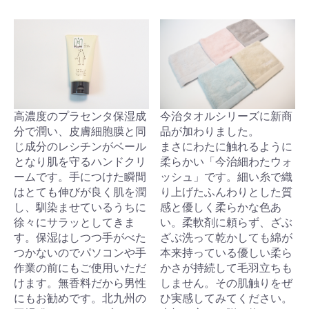
高濃度のプラセンタ保湿成
今治タオルシリーズに新商
分で潤い、皮膚細胞膜と同
品が加わりました。
じ成分のレシチンがベール
まさにわたに触れるように
となり肌を守るハンドクリ
柔らかい「今治細わたウォ
ームです。手につけた瞬間
ッシュ」です。細い糸で織
はとても伸びが良く肌を潤
り上げたふんわりとした質
し、馴染ませているうちに
感と優しく柔らかな色あ
徐々にサラッとしてきま
い。柔軟剤に頼らず、ざぶ
す。保湿はしつつ手がべた
ざぶ洗って乾かしても綿が
つかないのでパソコンや手
本来持っている優しい柔ら
作業の前にもご使用いただ
かさが持続して毛羽立ちも
けます。無香料だから男性
しません。その肌触りをぜ
にもお勧めです。北九州の
ひ実感してみてください。